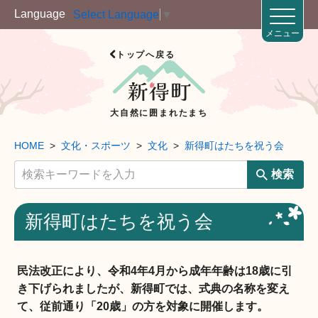
Language
Select Language
▼
メニュー
トップへ戻る
大自然に囲まれたまち
HOME
文化・スポーツ
文化
新得町はたちを祝う会
検索
新得町はたちを祝う会
民法改正により、令和4年4月から成年年齢は18歳に引
き下げられましたが、新得町では、式典の名称を変え
て、従前通り「20歳」の方を対象に開催します。