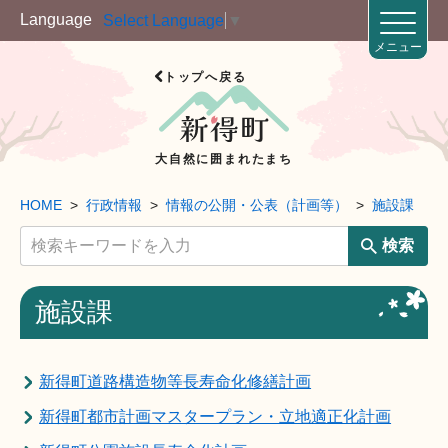
Language
Select Language
▼
メニュー
トップへ戻る
大自然に囲まれたまち
HOME
行政情報
情報の公開・公表（計画等）
施設課
検索
施設課
新得町道路構造物等長寿命化修繕計画
新得町都市計画マスタープラン・立地適正化計画