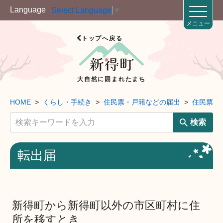
Language
Select Language
▼
メニュー
トップへ戻る
大自然に囲まれたまち
HOME
くらし・手続き
住民票・戸籍などの届出
住民票
検索
転出届
新得町から新得町以外の市区町村に住
所を移すとき