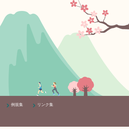
例規集
リンク集