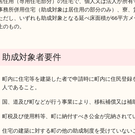
居住用（専用住宅部分）の住宅で、個人又は法人が所有
事務所併用住宅（助成対象は居住用の部分のみ）、寮、
ただし、いずれも助成対象となる延べ床面積が66平方メ
上のもの。
助成対象者要件
町内に住宅等を建築した者で申請時に町内に住民登録
人であること。
国、道及び町などが行う事業により、移転補償又は補
町税及び使用料等、町に納付すべき公金が完納されて
住宅の建築に対する町の他の助成制度を受けていない