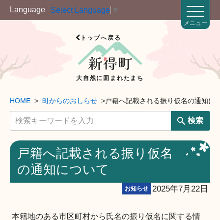
Language
Select Language
▼
メニュー
トップへ戻る
大自然に囲まれたまち
HOME
町からのおしらせ
戸籍へ記載される振り仮名の通知に
検索
戸籍へ記載される振り仮名
の通知について
2025年7月22日
お知らせ
本籍地のある市区町村から氏名の振り仮名に関する情