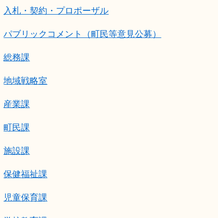
入札・契約・プロポーザル
パブリックコメント（町民等意見公募）
総務課
地域戦略室
産業課
町民課
施設課
保健福祉課
児童保育課