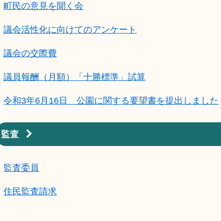
町民の意見を聞く会
議会活性化に向けてのアンケート
議会の交際費
議員報酬（月額）「十勝標準」試算
令和3年6月16日 公園に関する要望書を提出しました
監査
監査委員
住民監査請求