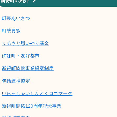
新得町の紹介
町長あいさつ
町勢要覧
ふるさと思いやり基金
姉妹町・友好都市
新得町協働事業提案制度
包括連携協定
いらっしゃいしんとくロゴマーク
新得町開拓120周年記念事業