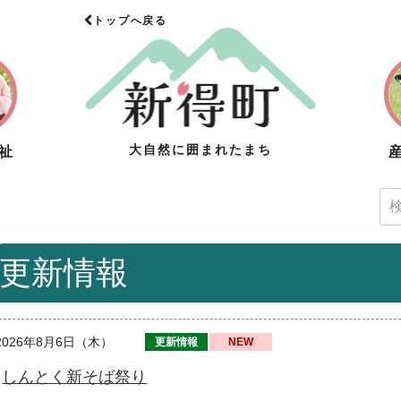
トップへ戻る
大自然に囲まれたまち
祉
更新情報
2026年8月6日（木）
更新情報
NEW
しんとく新そば祭り