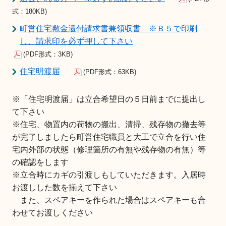
式：180KB)
町営住宅敷金還付請求書兼領収書 ※Ｂ５で印刷
し、請求印を必ず押して下さい
(PDF形式：3KB)
住宅明渡届
(PDF形式：63KB)
※「住宅明渡届」は立合希望日の５日前までに提出し
て下さい
※住宅、物置内の荷物の搬出、清掃、残存物の撤去等
が完了しましたら町営住宅職員と大工で立合を行い住
宅内外部の状態（修理箇所の有無や残存物の有無）等
の確認をします
※立合時にカギの引渡しもしていただきます。入居時
お渡しした数を揃えて下さい
また、スペアキーを作られた場合はスペアキーも合
わせてお渡しください